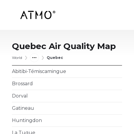
Quebec
Air Quality Map
World
Quebec
Abitibi-Témiscamingue
Brossard
Dorval
Gatineau
Huntingdon
La Tuque