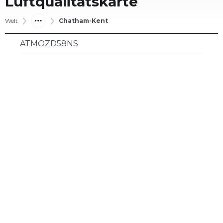
Luftqualitätskarte
Welt
Chatham-Kent
ATMOZD58NS