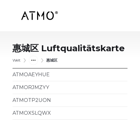
惠城区
Luftqualitätskarte
Welt
惠城区
ATMOAEYHUE
ATMORJMZYY
ATMOTP2UON
ATMOXSLQWX