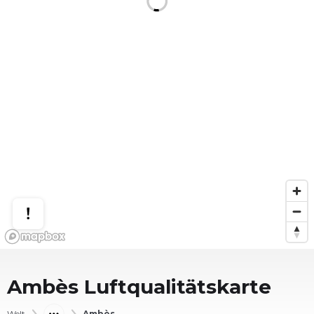
Ambès
Luftqualitätskarte
Welt
Ambès