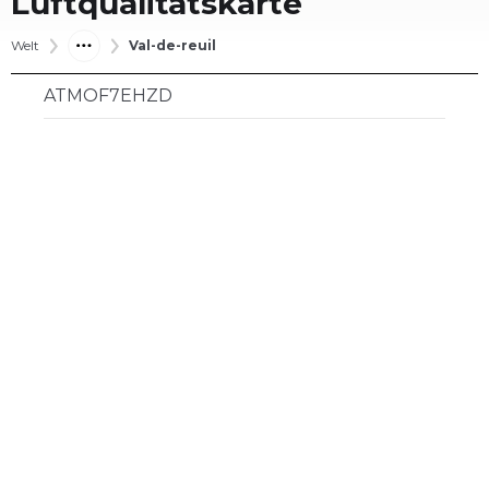
Luftqualitätskarte
Welt
Val-de-reuil
ATMOF7EHZD