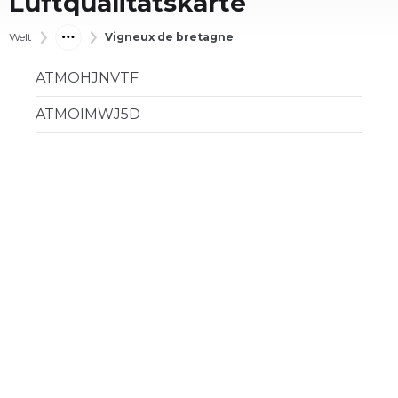
Luftqualitätskarte
Welt
Vigneux de bretagne
ATMOHJNVTF
ATMOIMWJ5D