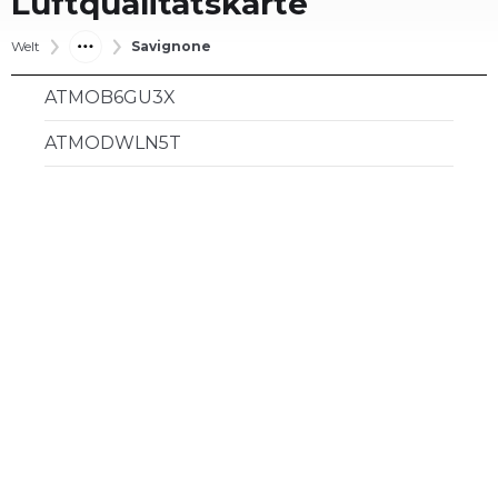
Luftqualitätskarte
Welt
Savignone
ATMOB6GU3X
ATMODWLN5T