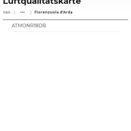
Luftqualitätskarte
Welt
Fiorenzuola d'Arda
ATMONR18DB