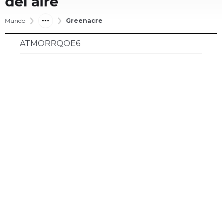
del aire
Mundo
Greenacre
ATMORRQOE6