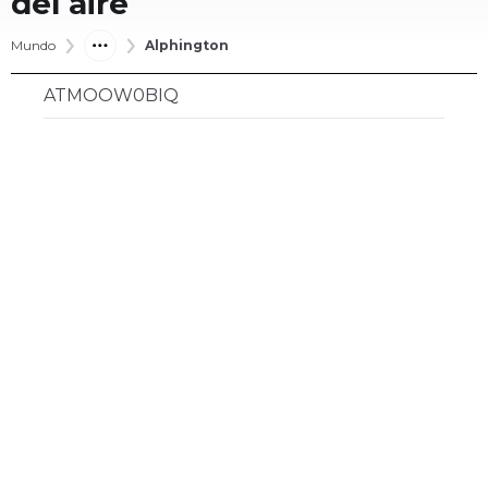
del aire
Mundo
Alphington
ATMOOW0BIQ