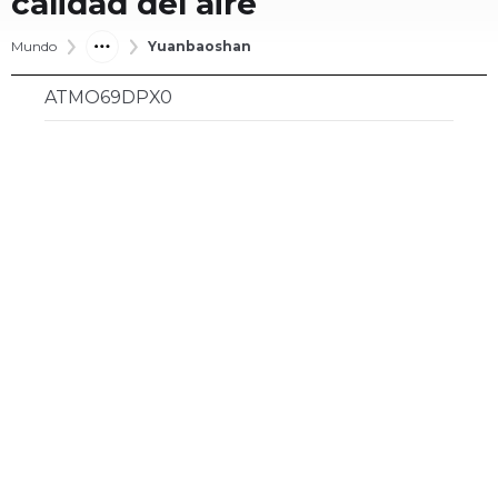
calidad del aire
Mundo
Yuanbaoshan
ATMO69DPX0