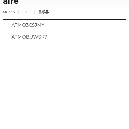
aire
Mundo
昌乐县
ATMO3CSJMY
ATMOBUWSK7