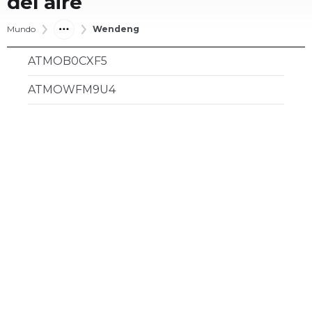
del aire
Mundo
Wendeng
ATMOB0CXF5
ATMOWFM9U4