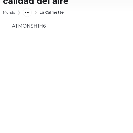
calidad del aire
Mundo
La Calmette
ATMONSH1H6