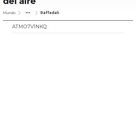
del aire
Mundo
Raffadali
ATMO7V1NKQ