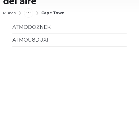
del aire
Mundo
Cape Town
ATMODOZNEK
ATMOU8DUXF