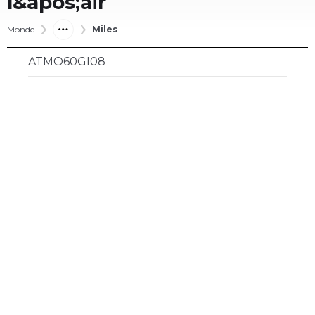
l&apos;air
Monde
Miles
ATMO60GI08