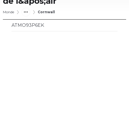
de l&apos;air
Monde
Cornwall
ATMO93P6EK