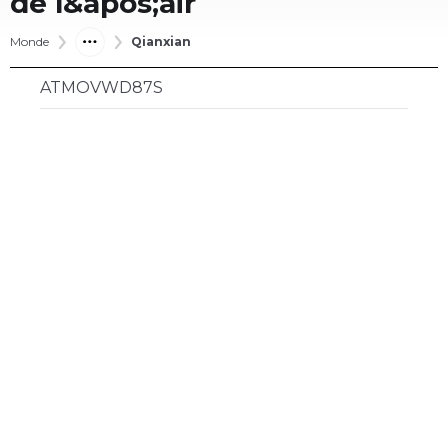
de l&apos;air
Monde
Qianxian
ATMOVWD87S