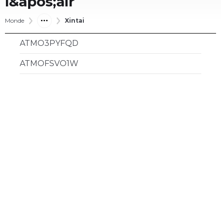
l&apos;air
Monde
Xintai
ATMO3PYFQD
ATMOFSVO1W