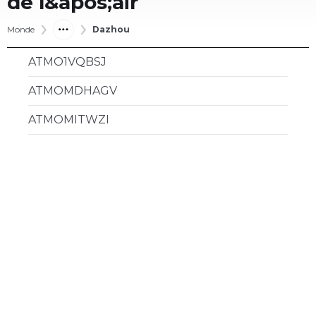
de l&apos;air
Monde
Dazhou
ATMO1VQBSJ
ATMOMDHAGV
ATMOMITWZI