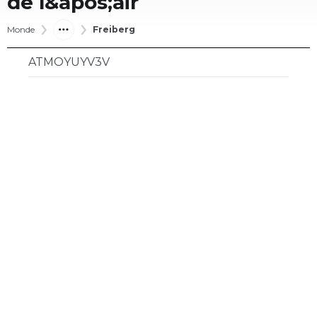
de l&apos;air
Monde
Freiberg
ATMOYUYV3V