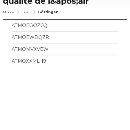
qualité de l&apos;air
Monde
Göttingen
ATMOEGOZCQ
ATMOEWDQZR
ATMOMVXVBW
ATMOXXMLH9