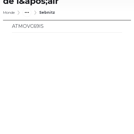
de l&apos;air
Monde
Sebnitz
ATMOVC69IS