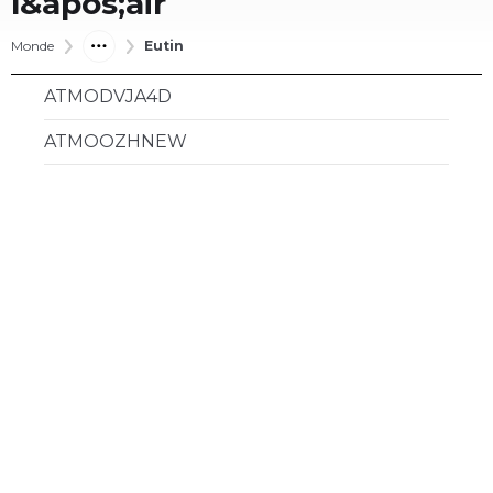
l&apos;air
Monde
Eutin
ATMODVJA4D
ATMOOZHNEW