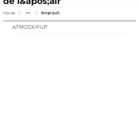
de l&apos;air
Monde
Singrauli
ATMOSXIPUP