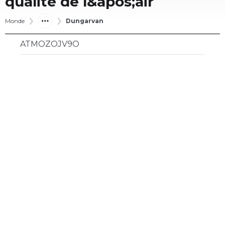
qualité de l&apos;air
Monde
Dungarvan
ATMOZOJV9O