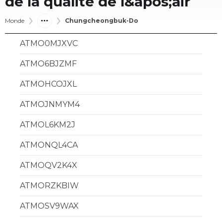
de la qualité de l&apos;air
Monde
Chungcheongbuk-Do
ATMO0MJXVC
ATMO6BJZMF
ATMOHCOJXL
ATMOJNMYM4
ATMOL6KM2J
ATMONQL4CA
ATMOQV2K4X
ATMORZKBIW
ATMOSV9WAX