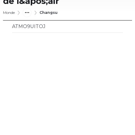
de l&apos;air
Monde
Changsu
ATMO9UITOJ