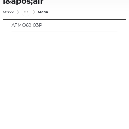
l&apos;air
Monde
Mesa
ATMO69I03P