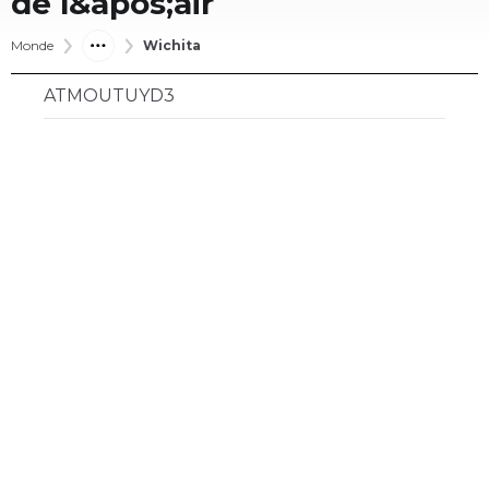
de l&apos;air
Monde
Wichita
ATMOUTUYD3