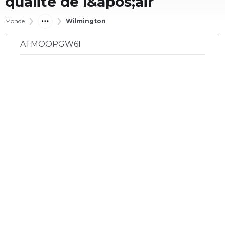
qualité de l&apos;air
Monde
Wilmington
ATMOOPGW6I