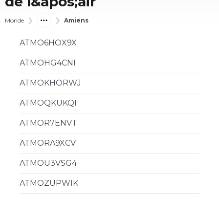
de l&apos;air
Monde
Amiens
ATMO6HOX9X
ATMOHG4CNI
ATMOKHORWJ
ATMOQKUKQI
ATMOR7ENVT
ATMORA9XCV
ATMOU3VSG4
ATMOZUPWIK