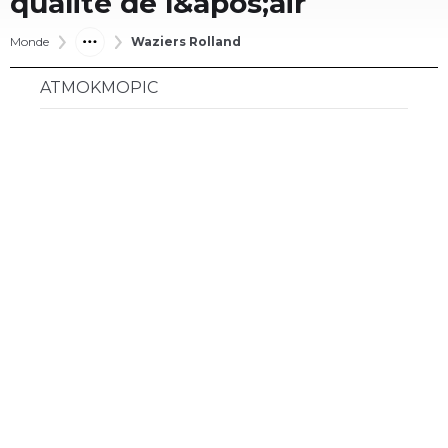
qualité de l&apos;air
Monde
Waziers Rolland
ATMOKMOPIC