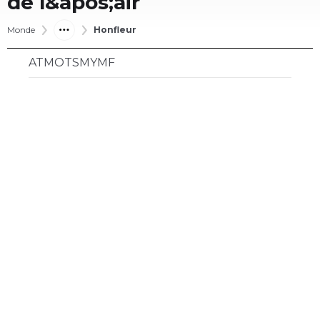
de l&apos;air
Monde
Honfleur
ATMOTSMYMF