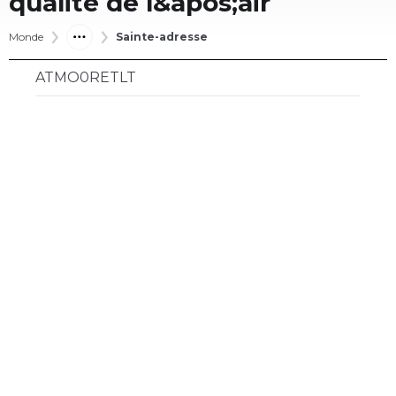
qualité de l&apos;air
Monde
Sainte-adresse
ATMO0RETLT