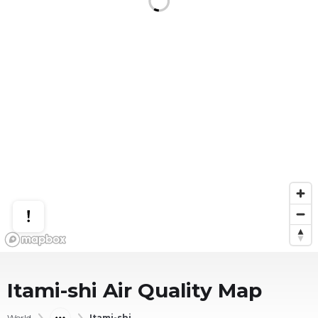
Itami-shi
Air Quality Map
World
Itami-shi