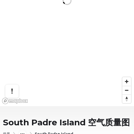
South Padre Island
空气质量图
世界
South Padre Island